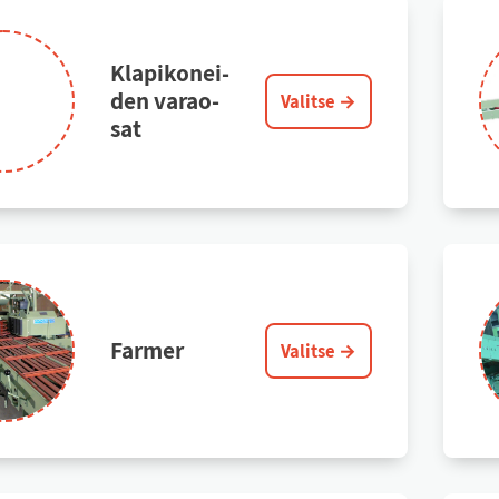
Kla­pi­ko­nei­
den va­rao­
Valitse →
sat
Far­mer
Valitse →