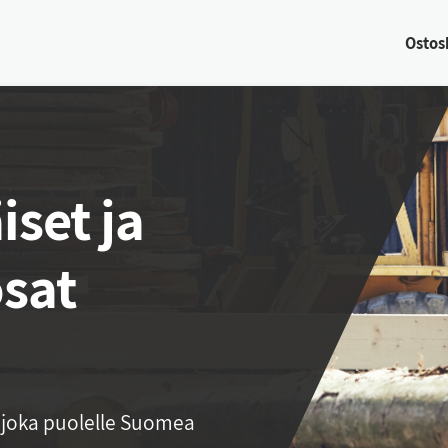
Os­tos­
set ja
sat
jo­ka puo­lel­le Suo­mea