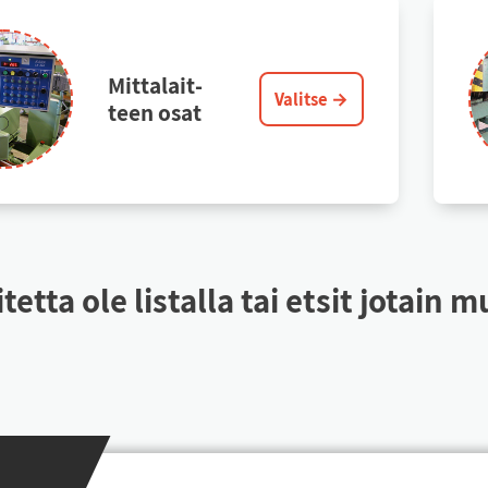
Mit­ta­lait­
Valitse →
teen osat
i­tet­ta ole lis­tal­la tai et­sit jo­tain 