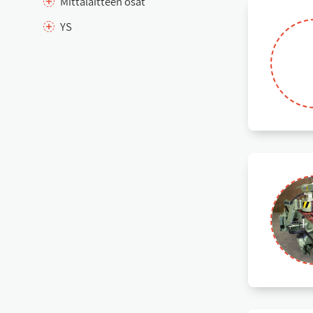
Mit­ta­lait­teen osat
YS