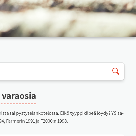
t va­rao­sia
kis­ta tai pys­ty­te­lan­ko­te­los­ta. Ei­kö tyyp­pi­kil­peä löy­dy? YS sa­
1994, Far­me­rin 1991 ja F2000:n 1998.