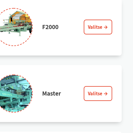
F2000
Valitse →
Mas­ter
Valitse →