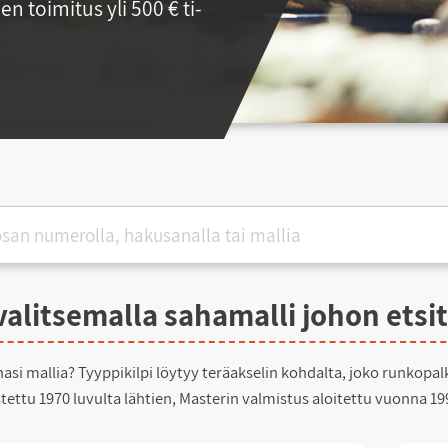
­nen toi­mi­tus yli 500 € ti­
va­lit­se­mal­la sa­ha­mal­li jo­hon et­si
ha­si mal­lia? Tyyp­pi­kil­pi löy­tyy te­räak­se­lin koh­dal­ta, jo­ko run­ko­pal­
tet­tu 1970 lu­vul­ta läh­tien, Mas­te­rin val­mis­tus aloi­tet­tu vuon­na 