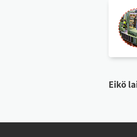
Ei­kö la