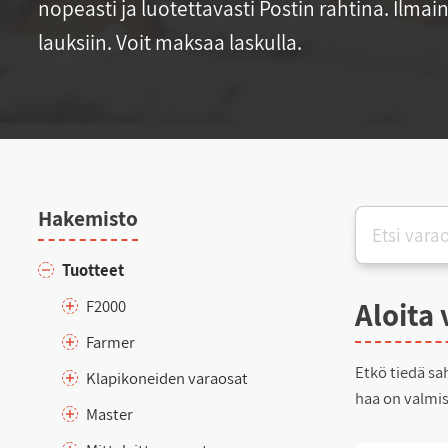
no­peas­ti ja luo­tet­ta­vas­ti Pos­tin rah­ti­na. Il­mai
lauk­siin. Voit mak­saa las­kul­la.
Ha­ke­mis­to
Tuot­teet
Aloi­ta 
F2000
Far­mer
Et­kö tie­dä sa­
Kla­pi­ko­nei­den va­rao­sat
haa on val­mis­
Mas­ter