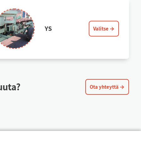
YS
Valitse →
muu­ta?
Ota yh­teyt­tä →