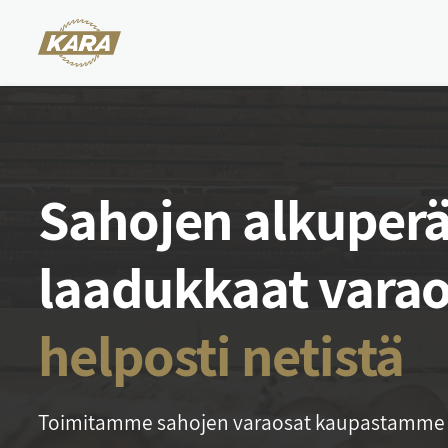
Sahojen alkuperäi
laadukkaat varao
helposti netistä
Toi­mi­tam­me sa­ho­jen va­rao­sat kau­pas­tam­me 