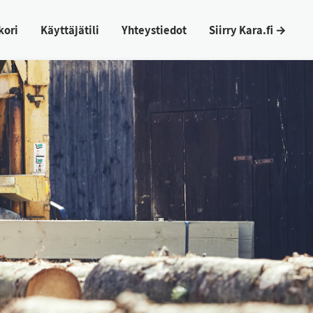
ko­ri
Käyt­tä­jä­ti­li
Yh­teys­tie­dot
Siir­ry Ka­ra.fi →