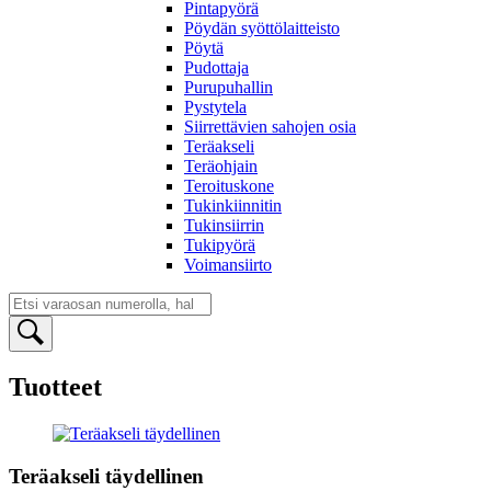
Pintapyörä
Pöydän syöttölaitteisto
Pöytä
Pudottaja
Purupuhallin
Pystytela
Siirrettävien sahojen osia
Teräakseli
Teräohjain
Teroituskone
Tukinkiinnitin
Tukinsiirrin
Tukipyörä
Voimansiirto
Tuotteet
Teräakseli täydellinen