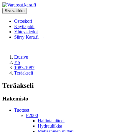
Sivuvalikko
Ostoskori
Käyttäjätili
Yhteystiedot
Siirry Kara.fi →
Etusivu
YS
1983-1987
Teräakseli
Teräakseli
Hakemisto
Tuotteet
F2000
Hallintalaitteet
Hydrauliikka
Mekaaninen mittari