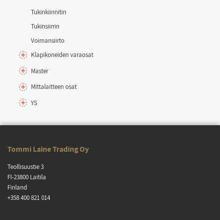
Tu­kin­kiin­ni­tin
Tu­kin­siir­rin
Voi­man­siir­to
Kla­pi­ko­nei­den va­rao­sat
Mas­ter
Mit­ta­lait­teen osat
YS
Tom­mi Lai­ne Tra­ding Oy
Teol­li­suus­tie 3
FI-23800 Lai­ti­la
Fin­land
+358 400 821 014