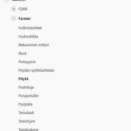
F2000
Far­mer
Hal­lin­ta­lait­teet
Hyd­rau­liik­ka
Me­kaa­ni­nen mit­ta­ri
Muut
Pin­ta­pyö­rä
Pöy­dän syöt­tö­lait­teis­to
Pöy­tä
Pu­dot­ta­ja
Pu­ru­pu­hal­lin
Pys­ty­te­la
Te­räak­se­li
Te­räoh­jain
Te­roi­tus­ko­ne