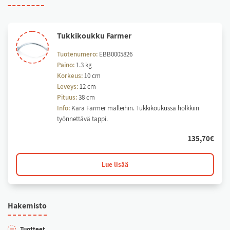
Tuk­ki­kouk­ku Far­mer
Tuotenumero:
EBB0005826
Paino:
1.3 kg
Korkeus:
10 cm
Leveys:
12 cm
Pituus:
38 cm
Info:
Kara Farmer malleihin. Tukkikoukussa holkkiin
työnnettävä tappi.
135,70
€
Lue lisää
Ha­ke­mis­to
Tuot­teet