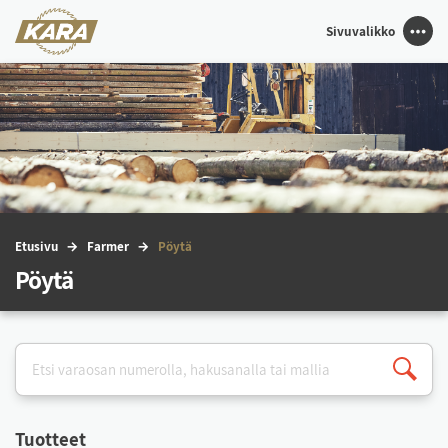
Sivuvalikko
Etu­si­vu
Far­mer
Pöy­tä
Pöytä
Tuot­teet