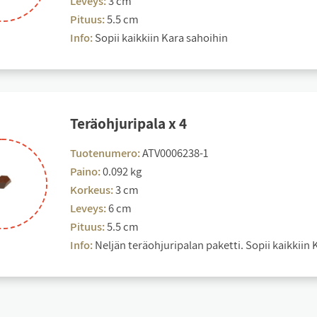
Leveys:
3 cm
Pituus:
5.5 cm
Info:
Sopii kaikkiin Kara sahoihin
Te­räoh­ju­ri­pa­la x 4
Tuotenumero:
ATV0006238-1
Paino:
0.092 kg
Korkeus:
3 cm
Leveys:
6 cm
Pituus:
5.5 cm
Info:
Neljän teräohjuripalan paketti. Sopii kaikkiin