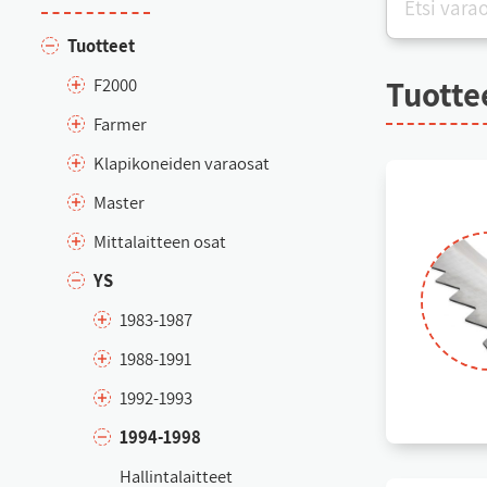
Tuot­teet
Tuot­te
F2000
Far­mer
Kla­pi­ko­nei­den va­rao­sat
Mas­ter
Mit­ta­lait­teen osat
YS
1983-1987
1988-1991
1992-1993
1994-1998
Hal­lin­ta­lait­teet