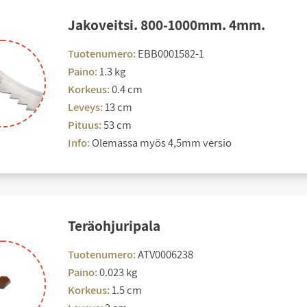
Ja­ko­veit­si. 800-1000mm. 4mm.
Tuotenumero:
EBB0001582-1
Paino:
1.3 kg
Korkeus:
0.4 cm
Leveys:
13 cm
Pituus:
53 cm
Info:
Olemassa myös 4,5mm versio
Te­räoh­ju­ri­pa­la
Tuotenumero:
ATV0006238
Paino:
0.023 kg
Korkeus:
1.5 cm