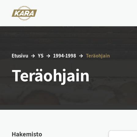
Etu­si­vu
YS
1994-1998
Te­räoh­jain
Teräohjain
Ha­ke­mis­to