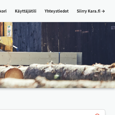
ko­ri
Käyt­tä­jä­ti­li
Yh­teys­tie­dot
Siir­ry Ka­ra.fi →