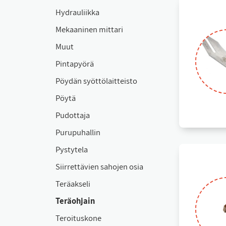
Hyd­rau­liik­ka
Me­kaa­ni­nen mit­ta­ri
Muut
Pin­ta­pyö­rä
Pöy­dän syöt­tö­lait­teis­to
Pöy­tä
Pu­dot­ta­ja
Pu­ru­pu­hal­lin
Pys­ty­te­la
Siir­ret­tä­vien sa­ho­jen osia
Te­räak­se­li
Te­räoh­jain
Te­roi­tus­ko­ne