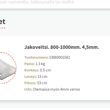
et
Ja­ko­veit­si. 800-1000mm. 4,5mm.
Tuotenumero:
EBB0001582
Paino:
1.3 kg
Korkeus:
0.5 cm
Leveys:
13 cm
Pituus:
53 cm
Info:
Olemassa myös 4mm versio