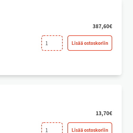
387,60
€
Jakoveitsi.
Lisää ostoskoriin
800-
1000mm.
4mm.
määrä
13,70
€
Teräohjuripala
Lisää ostoskoriin