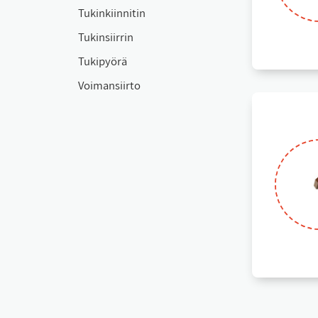
Tu­kin­kiin­ni­tin
Tu­kin­siir­rin
Tu­ki­pyö­rä
Voi­man­siir­to