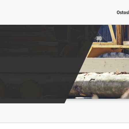
Os­tos­