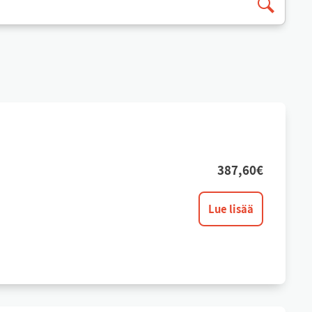
387,60
€
Lue lisää