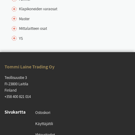
Kla­pi­ko­nei­den va­rao­sat
Mas­ter
Mit­ta­lait­teen osat
YS
Tom­mi Lai­ne Tra­ding Oy
Teol­li­suus­tie 3
FI-23800 Lai­ti­la
Fin­land
+358 400 821 014
Si­vu­kart­ta
Os­tos­ko­ri
Käyt­tä­jä­ti­li
Yh­teys­tie­dot