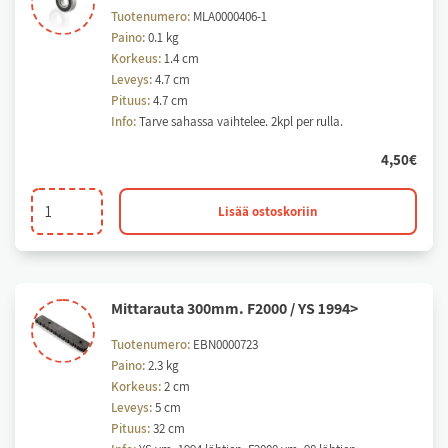
Tuotenumero:
MLA0000406-1
Paino:
0.1 kg
Korkeus:
1.4 cm
Leveys:
4.7 cm
Pituus:
4.7 cm
Info:
Tarve sahassa vaihtelee. 2kpl per rulla.
4,50
€
Mittalaitteen
Lisää ostoskoriin
vastinrullan
laakeri
määrä
Mit­ta­rau­ta 300mm. F2000 / YS 1994>
Tuotenumero:
EBN0000723
Paino:
2.3 kg
Korkeus:
2 cm
Leveys:
5 cm
Pituus:
32 cm