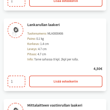
Lisää ostoskoriin
akseli
määrä
Lan­ka­rul­lan laa­ke­ri
Tuotenumero:
MLA0000406
Paino:
0.1 kg
Korkeus:
1.4 cm
Leveys:
4.7 cm
Pituus:
4.7 cm
Info:
Tarve sahassa 8 kpl. 2kpl per rulla.
4,50
€
Lankarullan
Lisää ostoskoriin
laakeri
määrä
Mit­ta­lait­teen vas­tin­rul­lan laa­ke­ri