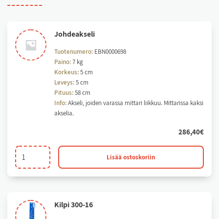
Joh­deak­se­li
Tuotenumero:
EBN0000698
Paino:
7 kg
Korkeus:
5 cm
Leveys:
5 cm
Pituus:
58 cm
Info:
Akseli, joiden varassa mittari liikkuu. Mittarissa kaksi
akselia.
286,40
€
Johdeakseli
Lisää ostoskoriin
määrä
Kil­pi 300-16