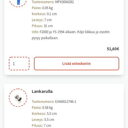
Tuotenumero:
MPX0004282
Paino:
0.05 kg
Korkeus:
0.1 cm
Leveys:
7 cm
Pituus:
31 cm
Info:
F2000 ja YS 1994 alkaen. Kilpi liikkuu ja osoitin
pysyy paikallaan.
51,60
€
Kilpi
Lisää ostoskoriin
300-
16
määrä
Lan­ka­rul­la
Tuotenumero:
EAN0012746-1
Paino:
0.58 kg
Korkeus:
5.5 cm
Leveys:
5.5 cm
Pituus:
7 cm