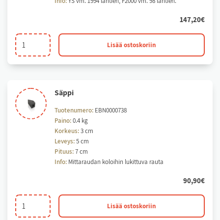
Info:
YS vm. 1994 lähtien, F2000 vm. 98 lähtien.
147,20
€
Mittarauta
Lisää ostoskoriin
300mm.
F2000
/
YS
Säp­pi
1994>
määrä
Tuotenumero:
EBN0000738
Paino:
0.4 kg
Korkeus:
3 cm
Leveys:
5 cm
Pituus:
7 cm
Info:
Mittaraudan koloihin lukittuva rauta
90,90
€
Säppi
Lisää ostoskoriin
määrä