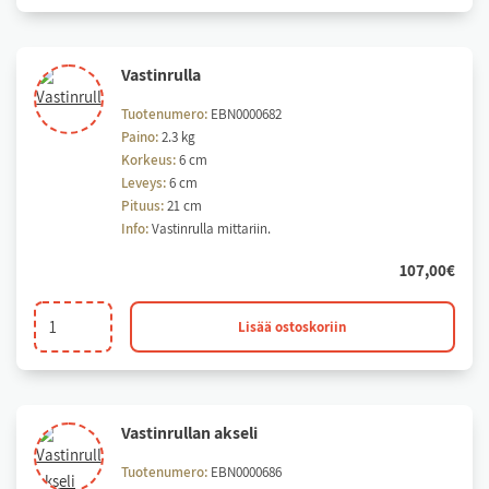
Vas­tin­rul­la
Tuotenumero:
EBN0000682
Paino:
2.3 kg
Korkeus:
6 cm
Leveys:
6 cm
Pituus:
21 cm
Info:
Vastinrulla mittariin.
107,00
€
Vastinrulla
Lisää ostoskoriin
määrä
Vas­tin­rul­lan ak­se­li
Tuotenumero:
EBN0000686