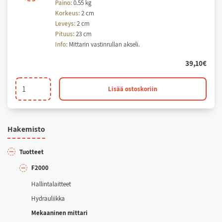
Paino:
0.55 kg
Korkeus:
2 cm
Leveys:
2 cm
Pituus:
23 cm
Info:
Mittarin vastinrullan akseli.
39,10
€
Vastinrullan
Lisää ostoskoriin
akseli
määrä
Ha­ke­mis­to
Tuot­teet
F2000
Hal­lin­ta­lait­teet
Hyd­rau­liik­ka
Me­kaa­ni­nen mit­ta­ri