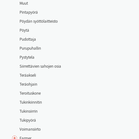
Muut
Pin­ta­pyö­rä
Pöy­dän syöt­tö­lait­teis­to
Pöy­tä
Pu­dot­ta­ja
Pu­ru­pu­hal­lin
Pys­ty­te­la
Siir­ret­tä­vien sa­ho­jen osia
Te­räak­se­li
Te­räoh­jain
Te­roi­tus­ko­ne
Tu­kin­kiin­ni­tin
Tu­kin­siir­rin
Tu­ki­pyö­rä
Voi­man­siir­to
Far­mer