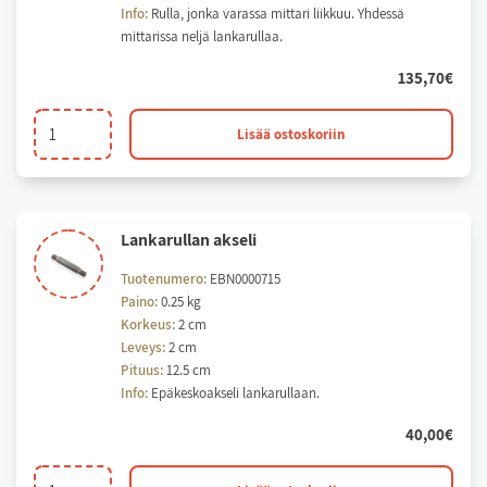
Info:
Rulla, jonka varassa mittari liikkuu. Yhdessä
mittarissa neljä lankarullaa.
135,70
€
Lankarulla
Lisää ostoskoriin
määrä
Lan­ka­rul­lan ak­se­li
Tuotenumero:
EBN0000715
Paino:
0.25 kg
Korkeus:
2 cm
Leveys:
2 cm
Pituus:
12.5 cm
Info:
Epäkeskoakseli lankarullaan.
40,00
€
Lankarullan