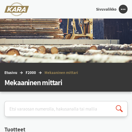
Sivuvalikko
Etu­si­vu
F2000
Me­kaa­ni­nen mit­ta­ri
Mekaaninen mittari
Tuot­teet