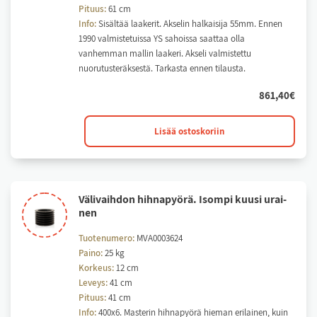
Pituus:
61 cm
Info:
Sisältää laakerit. Akselin halkaisija 55mm. Ennen
1990 valmistetuissa YS sahoissa saattaa olla
vanhemman mallin laakeri. Akseli valmistettu
nuorutusteräksestä. Tarkasta ennen tilausta.
861,40
€
Välivaihdon
Lisää ostoskoriin
akseli
täydellisenä
määrä
Vä­li­vaih­don hih­na­pyö­rä. Isom­pi kuu­si urai­
nen
Tuotenumero:
MVA0003624
Paino:
25 kg
Korkeus:
12 cm
Leveys:
41 cm
Pituus:
41 cm
Info:
400x6. Masterin hihnapyörä hieman erilainen, kuin