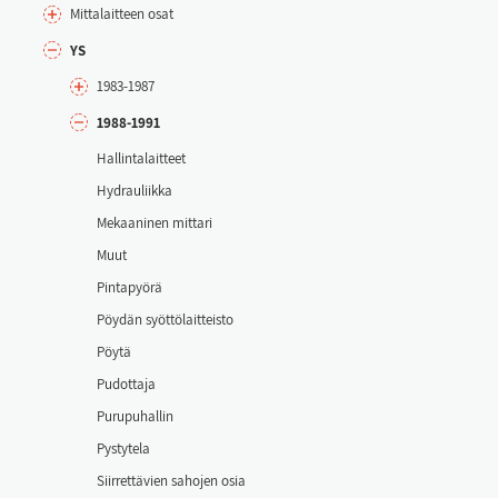
Mit­ta­lait­teen osat
YS
1983-1987
1988-1991
Hal­lin­ta­lait­teet
Hyd­rau­liik­ka
Me­kaa­ni­nen mit­ta­ri
Muut
Pin­ta­pyö­rä
Pöy­dän syöt­tö­lait­teis­to
Pöy­tä
Pu­dot­ta­ja
Pu­ru­pu­hal­lin
Pys­ty­te­la
Siir­ret­tä­vien sa­ho­jen osia