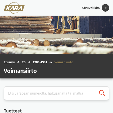
Sivuvalikko
Etu­si­vu
YS
1988-1991
Voi­man­siir­to
Voimansiirto
Tuot­teet