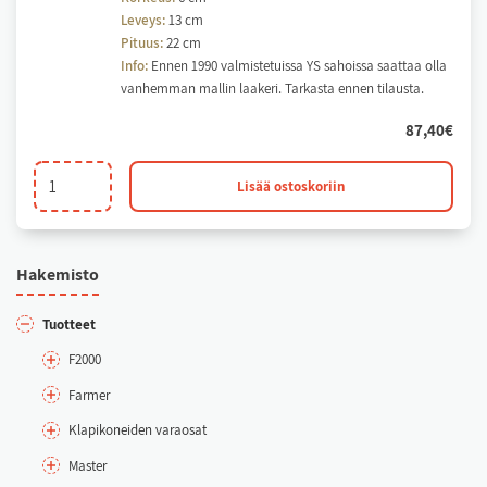
Leveys:
13 cm
Pituus:
22 cm
Info:
Ennen 1990 valmistetuissa YS sahoissa saattaa olla
vanhemman mallin laakeri. Tarkasta ennen tilausta.
87,40
€
Välivaihdon
Lisää ostoskoriin
laakeri.
55mm.
määrä
Ha­ke­mis­to
Tuot­teet
F2000
Far­mer
Kla­pi­ko­nei­den va­rao­sat
Mas­ter