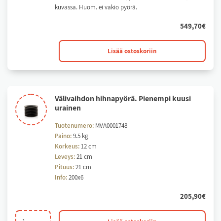
kuvassa. Huom. ei vakio pyörä.
549,70
€
Välivaihdon
Lisää ostoskoriin
hihnapyörä.
Isompi
kuusi
urainen
Vä­li­vaih­don hih­na­pyö­rä. Pie­nem­pi kuu­si
määrä
urai­nen
Tuotenumero:
MVA0001748
Paino:
9.5 kg
Korkeus:
12 cm
Leveys:
21 cm
Pituus:
21 cm
Info:
200x6
205,90
€
Välivaihdon