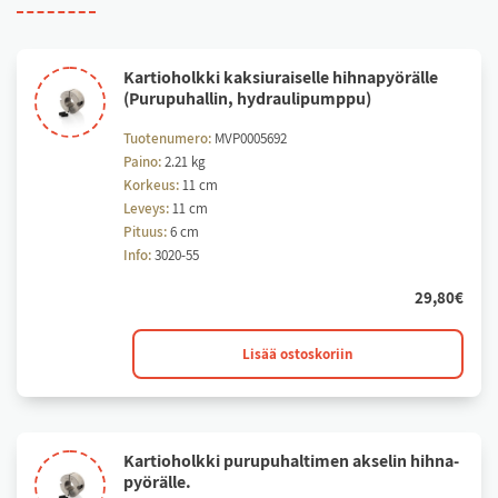
Kar­tio­holk­ki kak­siu­rai­sel­le hih­na­pyö­räl­le
(Pu­ru­pu­hal­lin, hyd­rau­li­pump­pu)
Tuotenumero:
MVP0005692
Paino:
2.21 kg
Korkeus:
11 cm
Leveys:
11 cm
Pituus:
6 cm
Info:
3020-55
29,80
€
Kartioholkki
Lisää ostoskoriin
kaksiuraiselle
hihnapyörälle
(Purupuhallin,
hydraulipumppu)
Kar­tio­holk­ki pu­ru­pu­hal­ti­men ak­se­lin hih­na­
määrä
pyö­räl­le.