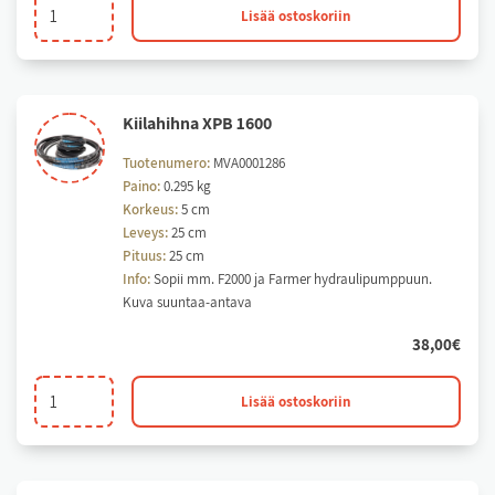
Kiilahihna
Lisää ostoskoriin
XPB
1500
määrä
Kii­la­hih­na XPB 1600
Tuotenumero:
MVA0001286
Paino:
0.295 kg
Korkeus:
5 cm
Leveys:
25 cm
Pituus:
25 cm
Info:
Sopii mm. F2000 ja Farmer hydraulipumppuun.
Kuva suuntaa-antava
38,00
€
Kiilahihna
Lisää ostoskoriin
XPB
1600
määrä