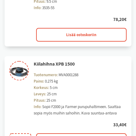
Pituus:
9.5 cm
Info:
3535-55
78,20
€
Kartioholkki.
Lisää ostoskoriin
Teräakselille.
Sähkömoottorikäytön
hihnapyörän
kartioholkki
Kii­la­hih­na XPB 1500
määrä
Tuotenumero:
MVA0001288
Paino:
0.275 kg
Korkeus:
5 cm
Leveys:
25 cm
Pituus:
25 cm
Info:
Sopii F2000 ja Farmer purupuhaltimeen. Saattaa
sopia myös muihin sahoihin. Kuva suuntaa-antava
33,40
€