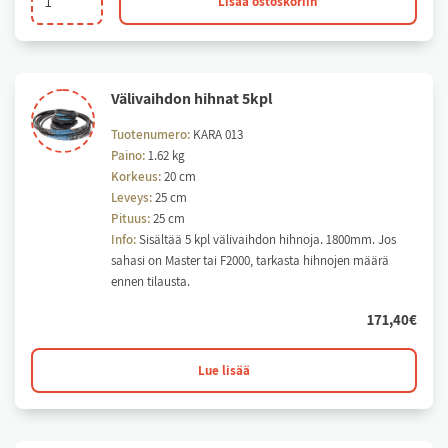
Lisää ostoskoriin
hihnapyörä.
Pienempi
kuusi
urainen
Vä­li­vaih­don hih­nat 5kpl
määrä
Tuotenumero:
KARA 013
Paino:
1.62 kg
Korkeus:
20 cm
Leveys:
25 cm
Pituus:
25 cm
Info:
Sisältää 5 kpl välivaihdon hihnoja. 1800mm. Jos
sahasi on Master tai F2000, tarkasta hihnojen määrä
ennen tilausta.
171,40
€
Lue lisää