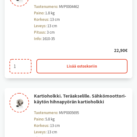
Tuotenumero:
MVP0004462
Paino:
1.8 kg
Korkeus:
13 cm
Leveys:
13 cm
Pituus:
3 cm
Info:
1610-35
22,90
€
Kartioholkki
Lisää ostoskoriin
purupuhaltimen
akselin
hihnapyörälle.
määrä
Kar­tio­holk­ki. Te­räak­se­lil­le. Säh­kö­moot­to­ri­
käy­tön hih­na­pyö­rän kar­tio­holk­ki
Tuotenumero:
MVP0005695
Paino:
5.8 kg
Korkeus:
13 cm
Leveys:
13 cm