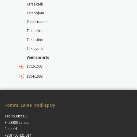
Te­räak­se­li
Te­räoh­jain
Te­roi­tus­ko­ne
Tu­kin­kiin­ni­tin
Tu­kin­siir­rin
Tu­ki­pyö­rä
Voi­man­siir­to
1992-1993
1994-1998
Tom­mi Lai­ne Tra­ding Oy
Teol­li­suus­tie 3
FI-23800 Lai­ti­la
Fin­land
+358 400 821 014