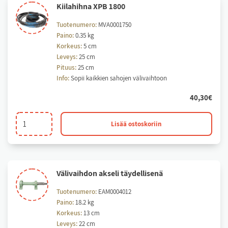
Kii­la­hih­na XPB 1800
Tuotenumero:
MVA0001750
Paino:
0.35 kg
Korkeus:
5 cm
Leveys:
25 cm
Pituus:
25 cm
Info:
Sopii kaikkien sahojen välivaihtoon
40,30
€
Kiilahihna
Lisää ostoskoriin
XPB
1800
määrä
Vä­li­vaih­don ak­se­li täy­del­li­se­nä
Tuotenumero:
EAM0004012
Paino:
18.2 kg
Korkeus:
13 cm
Leveys:
22 cm