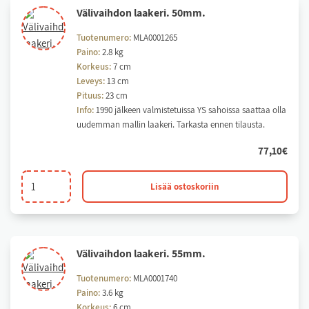
Vä­li­vaih­don laa­ke­ri. 50mm.
Tuotenumero:
MLA0001265
Paino:
2.8 kg
Korkeus:
7 cm
Leveys:
13 cm
Pituus:
23 cm
Info:
1990 jälkeen valmistetuissa YS sahoissa saattaa olla
uudemman mallin laakeri. Tarkasta ennen tilausta.
77,10
€
Välivaihdon
Lisää ostoskoriin
laakeri.
50mm.
määrä
Vä­li­vaih­don laa­ke­ri. 55mm.
Tuotenumero:
MLA0001740
Paino:
3.6 kg
Korkeus:
6 cm