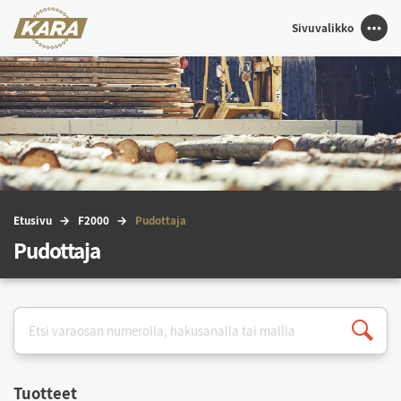
Sivuvalikko
Etu­si­vu
F2000
Pu­dot­ta­ja
Pudottaja
Tuot­teet