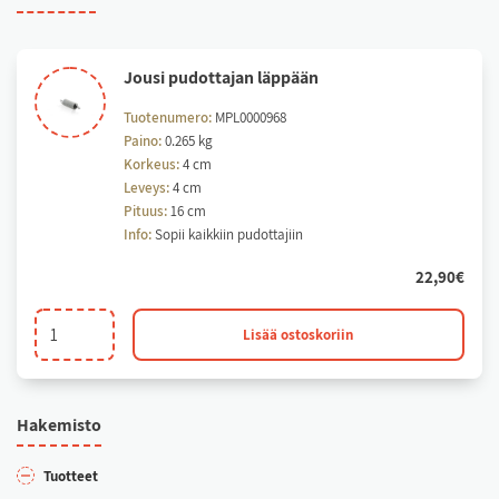
Jou­si pu­dot­ta­jan läp­pään
Tuotenumero:
MPL0000968
Paino:
0.265 kg
Korkeus:
4 cm
Leveys:
4 cm
Pituus:
16 cm
Info:
Sopii kaikkiin pudottajiin
22,90
€
Jousi
Lisää ostoskoriin
pudottajan
läppään
määrä
Ha­ke­mis­to
Tuot­teet