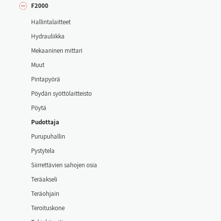
F2000
Hal­lin­ta­lait­teet
Hyd­rau­liik­ka
Me­kaa­ni­nen mit­ta­ri
Muut
Pin­ta­pyö­rä
Pöy­dän syöt­tö­lait­teis­to
Pöy­tä
Pu­dot­ta­ja
Pu­ru­pu­hal­lin
Pys­ty­te­la
Siir­ret­tä­vien sa­ho­jen osia
Te­räak­se­li
Te­räoh­jain
Te­roi­tus­ko­ne