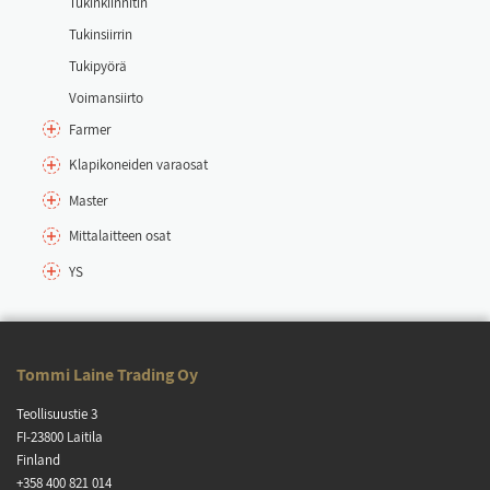
Tu­kin­kiin­ni­tin
Tu­kin­siir­rin
Tu­ki­pyö­rä
Voi­man­siir­to
Far­mer
Kla­pi­ko­nei­den va­rao­sat
Mas­ter
Mit­ta­lait­teen osat
YS
Tom­mi Lai­ne Tra­ding Oy
Teol­li­suus­tie 3
FI-23800 Lai­ti­la
Fin­land
+358 400 821 014