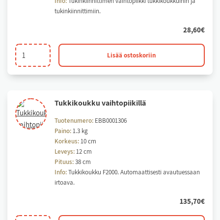
Info:
Tukinkiinnittimen vaihtopiikki tukkikoukkuihin ja
tukinkiinnittimiin.
28,60
€
Tukinkiinnittimen
Lisää ostoskoriin
vaihtopiikki
määrä
Tuk­ki­kouk­ku vaih­to­pii­kil­lä
Tuotenumero:
EBB0001306
Paino:
1.3 kg
Korkeus:
10 cm
Leveys:
12 cm
Pituus:
38 cm
Info:
Tukkikoukku F2000. Automaattisesti avautuessaan
irtoava.
135,70
€