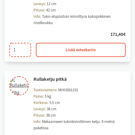
Leveys:
12 cm
Pituus:
42 cm
Info:
Tukin etupäähän kiinnittyvä kaksipiikkinen
nivelkoukku
171,40
€
Päätykoukku
Lisää ostoskoriin
(nivelkoukku)
määrä
Rul­la­ket­ju pit­kä
Tuotenumero:
MVK0001192
Paino:
5 kg
Korkeus:
5.5 cm
Leveys:
38 cm
Pituus:
38 cm
Info:
Mekaaniseen tukinkiinnittimen ketju. 8 metriä
paketissa