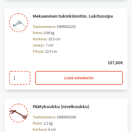
tukinkiinnittimeen
määrä
Me­kaa­ni­nen tu­kin­kiin­ni­tin. Lu­ki­tus­vi­pu
Tuotenumero:
EBR0001202
Paino:
0.96 kg
Korkeus:
10.5 cm
Leveys:
7 cm
Pituus:
22.5 cm
157,60
€
Mekaaninen
Lisää ostoskoriin
tukinkiinnitin.
Lukitusvipu
määrä
Pää­ty­kouk­ku (ni­vel­kouk­ku)
Tuotenumero:
EBB0001936
Paino:
2.2 kg
Korkeus:
6 cm