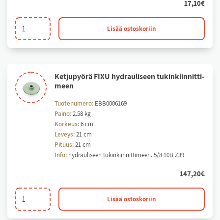
17,10
€
Jousi.
Lisää ostoskoriin
Tukinkiinnitin
määrä
Ket­ju­pyö­rä FI­XU hyd­rau­li­seen tu­kin­kiin­nit­ti­
meen
Tuotenumero:
EBB0006169
Paino:
2.58 kg
Korkeus:
6 cm
Leveys:
21 cm
Pituus:
21 cm
Info:
hydrauliseen tukinkiinnittimeen. 5/8 10B Z39
147,20
€
Ketjupyörä
Lisää ostoskoriin
FIXU
hydrauliseen