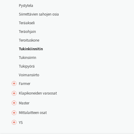
Pys­ty­te­la
Siir­ret­tä­vien sa­ho­jen osia
Te­räak­se­li
Te­räoh­jain
Te­roi­tus­ko­ne
Tu­kin­kiin­ni­tin
Tu­kin­siir­rin
Tu­ki­pyö­rä
Voi­man­siir­to
Far­mer
Kla­pi­ko­nei­den va­rao­sat
Mas­ter
Mit­ta­lait­teen osat
YS