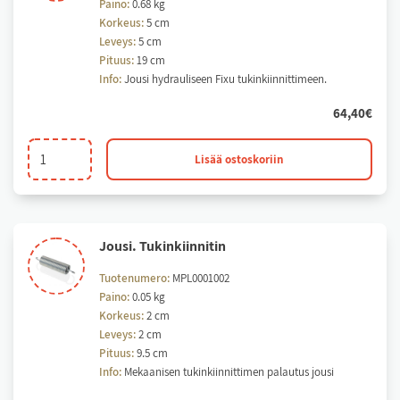
Paino:
0.68 kg
Korkeus:
5 cm
Leveys:
5 cm
Pituus:
19 cm
Info:
Jousi hydrauliseen Fixu tukinkiinnittimeen.
64,40
€
Hydraulinen
Lisää ostoskoriin
fixu
jousi
määrä
Jou­si. Tu­kin­kiin­ni­tin
Tuotenumero:
MPL0001002
Paino:
0.05 kg
Korkeus:
2 cm
Leveys:
2 cm
Pituus:
9.5 cm
Info:
Mekaanisen tukinkiinnittimen palautus jousi