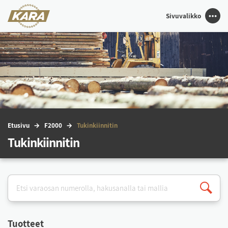
Sivuvalikko
Etu­si­vu
F2000
Tu­kin­kiin­ni­tin
Tukinkiinnitin
Tuot­teet