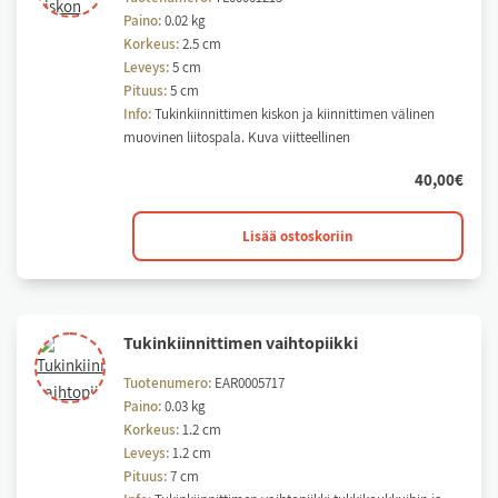
Paino:
0.02 kg
Korkeus:
2.5 cm
Leveys:
5 cm
Pituus:
5 cm
Info:
Tukinkiinnittimen kiskon ja kiinnittimen välinen
muovinen liitospala. Kuva viitteellinen
40,00
€
Tukinkiinnittimen
Lisää ostoskoriin
kiskon
liitospala
F2000
määrä
Tu­kin­kiin­nit­ti­men vaih­to­piik­ki
Tuotenumero:
EAR0005717
Paino:
0.03 kg
Korkeus:
1.2 cm
Leveys:
1.2 cm
Pituus:
7 cm