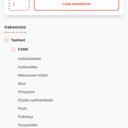
Tukkikoukku
Lisää ostoskoriin
vaihtopiikillä
määrä
Ha­ke­mis­to
Tuot­teet
F2000
Hal­lin­ta­lait­teet
Hyd­rau­liik­ka
Me­kaa­ni­nen mit­ta­ri
Muut
Pin­ta­pyö­rä
Pöy­dän syöt­tö­lait­teis­to
Pöy­tä
Pu­dot­ta­ja
Pu­ru­pu­hal­lin