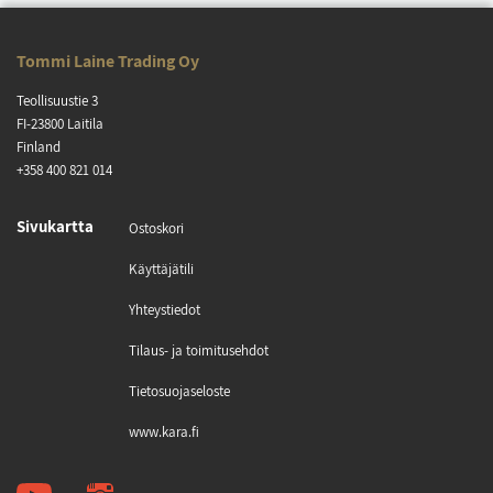
Tom­mi Lai­ne Tra­ding Oy
Teol­li­suus­tie 3
FI-23800 Lai­ti­la
Fin­land
+358 400 821 014
Si­vu­kart­ta
Os­tos­ko­ri
Käyt­tä­jä­ti­li
Yh­teys­tie­dot
Ti­laus- ja toi­mi­tu­seh­dot
Tie­to­suo­ja­se­los­te
www.ka­ra.fi