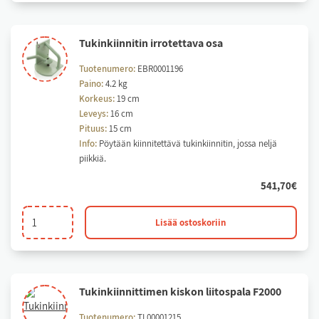
Pintapyörän,
tukipyörän,
Tu­kin­kiin­ni­tin ir­ro­tet­ta­va osa
yläterän
ja
Tuotenumero:
EBR0001196
hydraulisen
Paino:
4.2 kg
Korkeus:
19 cm
FIXU
Leveys:
16 cm
tukinkiinnittimen
Pituus:
15 cm
sylinterin
Info:
Pöytään kiinnitettävä tukinkiinnitin, jossa neljä
tiivistesarja.
piikkiä.
määrä
541,70
€
Tukinkiinnitin
Lisää ostoskoriin
irrotettava
osa
määrä
Tu­kin­kiin­nit­ti­men kis­kon lii­tos­pa­la F2000
Tuotenumero:
TL00001215