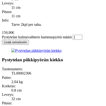
Leveys:
11 cm
Pituus:
11 cm
Info:
Tarve 2kpl per saha.
159,90
€
Pystytelan kulmavaihteen hammaspyörä määrä
Lisää ostoskoriin
Pystytelan piikkipyörän kiekko
Tuotenumero:
TL00002306
Paino:
2.04 kg
Korkeus:
0.8 cm
Leveys:
32 cm
Pituus: