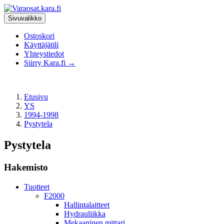
Sivuvalikko
Ostoskori
Käyttäjätili
Yhteystiedot
Siirry Kara.fi →
Etusivu
YS
1994-1998
Pystytela
Pystytela
Hakemisto
Tuotteet
F2000
Hallintalaitteet
Hydrauliikka
Mekaaninen mittari