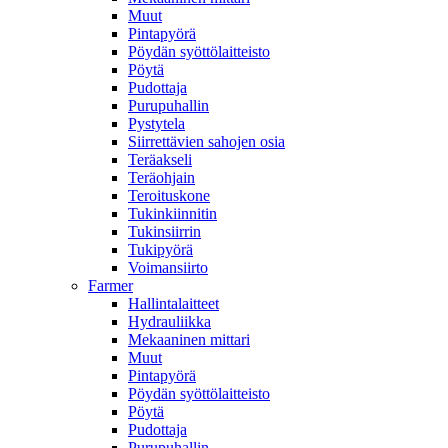
Muut
Pintapyörä
Pöydän syöttölaitteisto
Pöytä
Pudottaja
Purupuhallin
Pystytela
Siirrettävien sahojen osia
Teräakseli
Teräohjain
Teroituskone
Tukinkiinnitin
Tukinsiirrin
Tukipyörä
Voimansiirto
Farmer
Hallintalaitteet
Hydrauliikka
Mekaaninen mittari
Muut
Pintapyörä
Pöydän syöttölaitteisto
Pöytä
Pudottaja
Purupuhallin