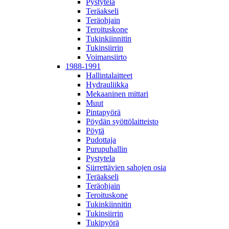
Pystytela
Teräakseli
Teräohjain
Teroituskone
Tukinkiinnitin
Tukinsiirrin
Voimansiirto
1988-1991
Hallintalaitteet
Hydrauliikka
Mekaaninen mittari
Muut
Pintapyörä
Pöydän syöttölaitteisto
Pöytä
Pudottaja
Purupuhallin
Pystytela
Siirrettävien sahojen osia
Teräakseli
Teräohjain
Teroituskone
Tukinkiinnitin
Tukinsiirrin
Tukipyörä