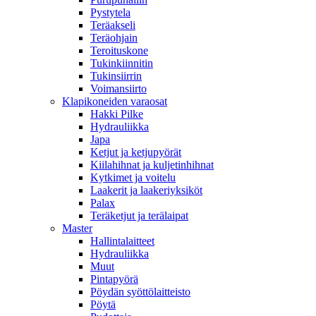
Pystytela
Teräakseli
Teräohjain
Teroituskone
Tukinkiinnitin
Tukinsiirrin
Voimansiirto
Klapikoneiden varaosat
Hakki Pilke
Hydrauliikka
Japa
Ketjut ja ketjupyörät
Kiilahihnat ja kuljetinhihnat
Kytkimet ja voitelu
Laakerit ja laakeriyksiköt
Palax
Teräketjut ja terälaipat
Master
Hallintalaitteet
Hydrauliikka
Muut
Pintapyörä
Pöydän syöttölaitteisto
Pöytä