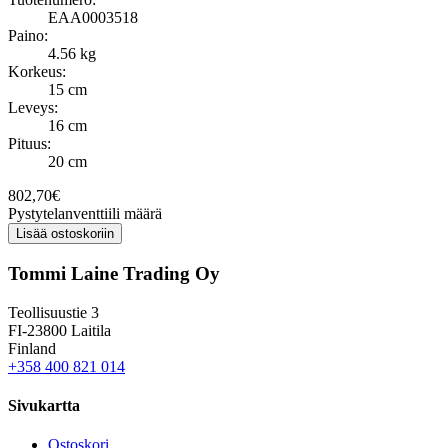
EAA0003518
Paino:
4.56 kg
Korkeus:
15 cm
Leveys:
16 cm
Pituus:
20 cm
802,70
€
Pystytelanventtiili määrä
Lisää ostoskoriin
Tommi Laine Trading Oy
Teollisuustie 3
FI-23800 Laitila
Finland
+358 400 821 014
Sivukartta
Ostoskori