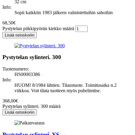
32 cm
Info:
Sopii kaikkiin 1983 jälkeen valmistettuihin sahoihin
68,50
€
Pystytelan piikkipyörän kiekko määrä
Lisää ostoskoriin
Pystytelan sylinteri. 300
Tuotenumero:
HS00003386
Info:
HUOM! 8/1984 lähtien. Tilaustuote. Toimitusaika n.2
viikkoa. Voit tilata tuotteen myös puhelimitse.
368,00
€
Pystytelan sylinteri. 300 määrä
Lisää ostoskoriin
Pystytelan sylinteri. YS →