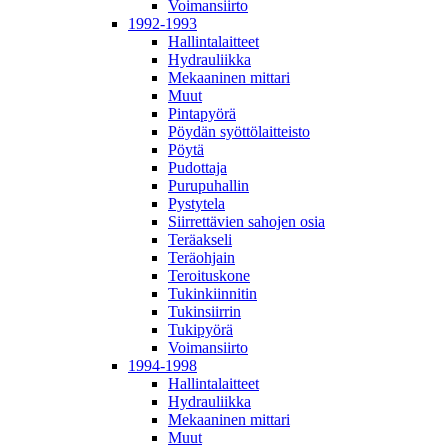
Voimansiirto
1992-1993
Hallintalaitteet
Hydrauliikka
Mekaaninen mittari
Muut
Pintapyörä
Pöydän syöttölaitteisto
Pöytä
Pudottaja
Purupuhallin
Pystytela
Siirrettävien sahojen osia
Teräakseli
Teräohjain
Teroituskone
Tukinkiinnitin
Tukinsiirrin
Tukipyörä
Voimansiirto
1994-1998
Hallintalaitteet
Hydrauliikka
Mekaaninen mittari
Muut