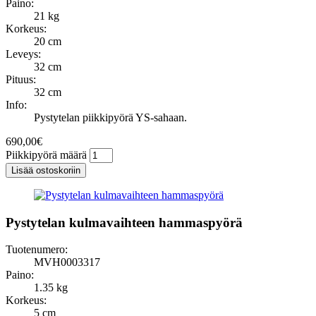
Paino:
21 kg
Korkeus:
20 cm
Leveys:
32 cm
Pituus:
32 cm
Info:
Pystytelan piikkipyörä YS-sahaan.
690,00
€
Piikkipyörä määrä
Lisää ostoskoriin
Pystytelan kulmavaihteen hammaspyörä
Tuotenumero:
MVH0003317
Paino:
1.35 kg
Korkeus:
5 cm