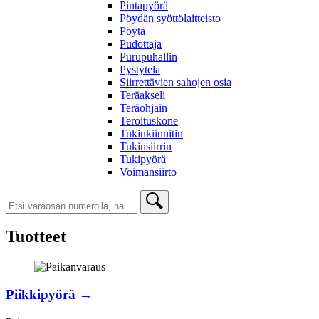
Pintapyörä
Pöydän syöttölaitteisto
Pöytä
Pudottaja
Purupuhallin
Pystytela
Siirrettävien sahojen osia
Teräakseli
Teräohjain
Teroituskone
Tukinkiinnitin
Tukinsiirrin
Tukipyörä
Voimansiirto
Tuotteet
Piikkipyörä →