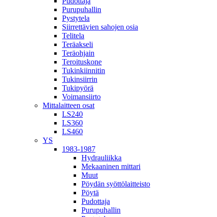
Pudottaja
Purupuhallin
Pystytela
Siirrettävien sahojen osia
Telitela
Teräakseli
Teräohjain
Teroituskone
Tukinkiinnitin
Tukinsiirrin
Tukipyörä
Voimansiirto
Mittalaitteen osat
LS240
LS360
LS460
YS
1983-1987
Hydrauliikka
Mekaaninen mittari
Muut
Pöydän syöttölaitteisto
Pöytä
Pudottaja
Purupuhallin