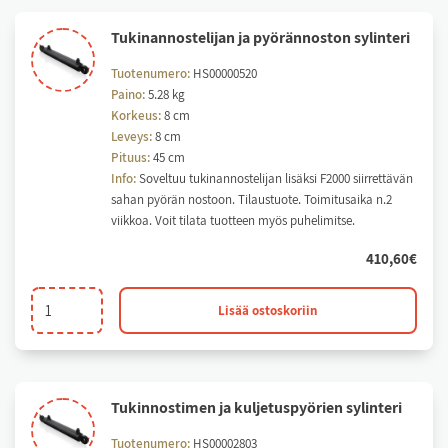
Tu­ki­nan­nos­te­li­jan ja pyö­rän­nos­ton sy­lin­te­ri
Tuotenumero:
HS00000520
Paino:
5.28 kg
Korkeus:
8 cm
Leveys:
8 cm
Pituus:
45 cm
Info:
Soveltuu tukinannostelijan lisäksi F2000 siirrettävän
sahan pyörän nostoon. Tilaustuote. Toimitusaika n.2
viikkoa. Voit tilata tuotteen myös puhelimitse.
410,60
€
Tukinannostelijan
Lisää ostoskoriin
ja
pyörännoston
sylinteri
määrä
Tu­kin­nos­ti­men ja kul­je­tus­pyö­rien sy­lin­te­ri
Tuotenumero:
HS00002803