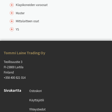
Kla­pi­ko­nei­den va­rao­sat
Mas­ter
Mit­ta­lait­teen osat
YS
Tom­mi Lai­ne Tra­ding Oy
Teol­li­suus­tie 3
FI-23800 Lai­ti­la
Fin­land
+358 400 821 014
Si­vu­kart­ta
Os­tos­ko­ri
Käyt­tä­jä­ti­li
Yh­teys­tie­dot