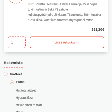
Info:
Soveltuu Masterin, F2000, Farmer ja YS sahojen
tukinnostimiin Sekä YS sahojen
kuljetuspyörähydrauliikkaan. Tilaustuote. Toimitusaika
n.2 viikkoa. Voit tilata tuotteen myös puhelimitse.
561,20
€
Tukinnostimen
Lisää ostoskoriin
ja
kuljetuspyörien
sylinteri
Ha­ke­mis­to
määrä
Tuot­teet
F2000
Hal­lin­ta­lait­teet
Hyd­rau­liik­ka
Me­kaa­ni­nen mit­ta­ri