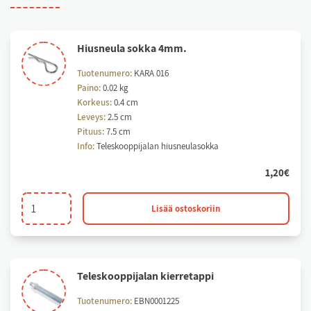
Hius­neu­la sok­ka 4mm.
Tuotenumero:
KARA 016
Paino:
0.02 kg
Korkeus:
0.4 cm
Leveys:
2.5 cm
Pituus:
7.5 cm
Info:
Teleskooppijalan hiusneulasokka
1,20
€
Hiusneula
Lisää ostoskoriin
sokka
4mm.
määrä
Te­les­koop­pi­ja­lan kier­re­tap­pi
Tuotenumero:
EBN0001225