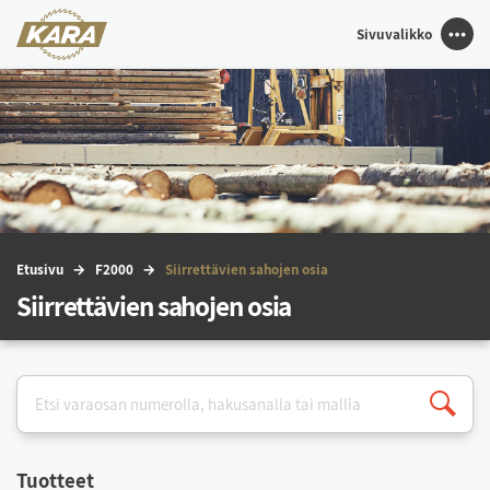
Sivuvalikko
Etu­si­vu
F2000
Siir­ret­tä­vien sa­ho­jen osia
Siirrettävien sahojen osia
Tuot­teet