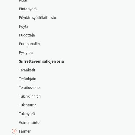
Muut
Pin­ta­pyö­rä
Pöy­dän syöt­tö­lait­teis­to
Pöy­tä
Pu­dot­ta­ja
Pu­ru­pu­hal­lin
Pys­ty­te­la
Siir­ret­tä­vien sa­ho­jen osia
Te­räak­se­li
Te­räoh­jain
Te­roi­tus­ko­ne
Tu­kin­kiin­ni­tin
Tu­kin­siir­rin
Tu­ki­pyö­rä
Voi­man­siir­to
Far­mer