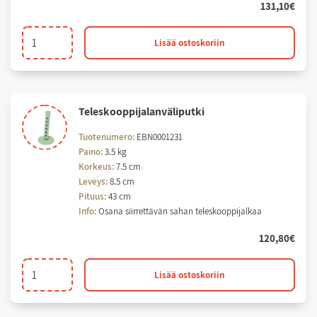
131,10
€
Teleskooppijalan
Lisää ostoskoriin
säätöputki
määrä
Te­les­koop­pi­ja­lan­vä­li­put­ki
Tuotenumero:
EBN0001231
Paino:
3.5 kg
Korkeus:
7.5 cm
Leveys:
8.5 cm
Pituus:
43 cm
Info:
Osana siirrettävän sahan teleskooppijalkaa
120,80
€
Teleskooppijalanväliputki
Lisää ostoskoriin
määrä