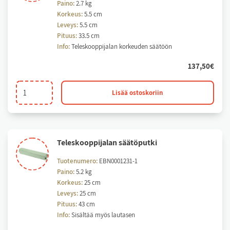
Paino:
2.7 kg
Korkeus:
5.5 cm
Leveys:
5.5 cm
Pituus:
33.5 cm
Info:
Teleskooppijalan korkeuden säätöön
137,50
€
Teleskooppijalan
Lisää ostoskoriin
kierretappi
määrä
Te­les­koop­pi­ja­lan sää­tö­put­ki
Tuotenumero:
EBN0001231-1
Paino:
5.2 kg
Korkeus:
25 cm
Leveys:
25 cm
Pituus:
43 cm
Info:
Sisältää myös lautasen