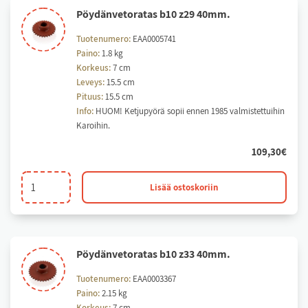
Pöy­dän­ve­to­ra­tas b10 z29 40mm.
Tuotenumero:
EAA0005741
Paino:
1.8 kg
Korkeus:
7 cm
Leveys:
15.5 cm
Pituus:
15.5 cm
Info:
HUOM! Ketjupyörä sopii ennen 1985 valmistettuihin
Karoihin.
109,30
€
Pöydänvetoratas
Lisää ostoskoriin
b10
z29
40mm.
määrä
Pöy­dän­ve­to­ra­tas b10 z33 40mm.
Tuotenumero:
EAA0003367
Paino:
2.15 kg
Korkeus:
7 cm