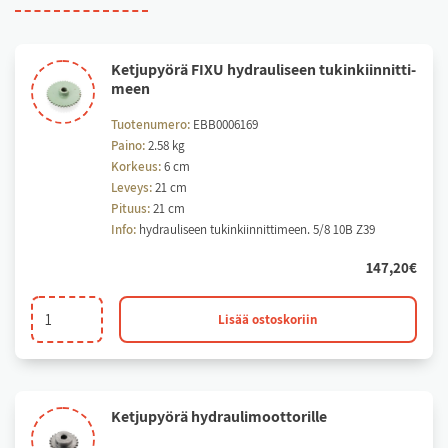
Ket­ju­pyö­rä FI­XU hyd­rau­li­seen tu­kin­kiin­nit­ti­
meen
Tuotenumero:
EBB0006169
Paino:
2.58 kg
Korkeus:
6 cm
Leveys:
21 cm
Pituus:
21 cm
Info:
hydrauliseen tukinkiinnittimeen. 5/8 10B Z39
147,20
€
Ketjupyörä
Lisää ostoskoriin
FIXU
hydrauliseen
tukinkiinnittimeen
määrä
Ket­ju­pyö­rä hyd­rau­li­moot­to­ril­le