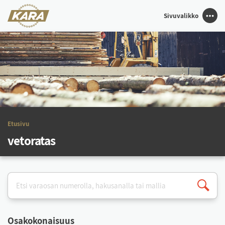
Sivuvalikko
Etu­si­vu
vetoratas
Osa­ko­ko­nai­suus