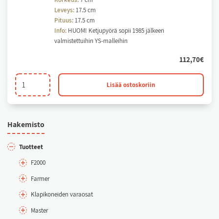
Leveys:
17.5 cm
Pituus:
17.5 cm
Info:
HUOM! Ketjupyörä sopii 1985 jälkeen
valmistettuihin YS-malleihin
112,70
€
Pöydänvetoratas
Lisää ostoskoriin
b10
z33
40mm.
Ha­ke­mis­to
määrä
Tuot­teet
F2000
Far­mer
Kla­pi­ko­nei­den va­rao­sat
Mas­ter