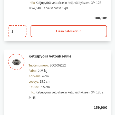
Info:
Ketjupyörä vetoakselin ketjuvälitykseen. 3/4 12B-
1x24 / 40. Tarve sahassa 1kpl
100,10
€
Ketjupyörä
Lisää ostoskoriin
vetoakselille
määrä
Ket­ju­pyö­rä ve­toak­se­lil­le
Tuotenumero:
ECC0002282
Paino:
2.25 kg
Korkeus:
4 cm
Leveys:
15.5 cm
Pituus:
15.5 cm
Info:
Ketjupyörä vetoakselin ketjuvälitykseen. 3/4 12b z
24 45
159,90
€