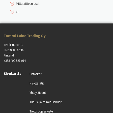
Mit­ta­lait­teen osat
YS
Tom­mi Lai­ne Tra­ding Oy
Teol­li­suus­tie 3
FI-23800 Lai­ti­la
Fin­land
+358 400 821 014
Si­vu­kart­ta
Os­tos­ko­ri
Käyt­tä­jä­ti­li
Yh­teys­tie­dot
Ti­laus- ja toi­mi­tu­seh­dot
Tie­to­suo­ja­se­los­te