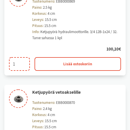
Tuotenumero:
EBB0000869
Paino:
2.5 kg
Korkeus:
4 cm
Leveys:
15.5 cm
Pituus:
15.5 cm
Info:
Ketjupyörä hydraulimoottorille. 3/4 12B-1x24 / 32.
Tarve sahassa 1 kpl
100,10
€
Ketjupyörä
Lisää ostoskoriin
hydraulimoottorille
määrä
Ket­ju­pyö­rä ve­toak­se­lil­le
Tuotenumero:
EBB0000870
Paino:
2.4 kg
Korkeus:
4 cm
Leveys:
15.5 cm
Pituus:
15.5 cm