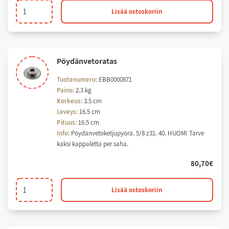
Ketjupyörä
Lisää ostoskoriin
vetoakselille
määrä
Pöy­dän­ve­to­ra­tas
Tuotenumero:
EBB0000871
Paino:
2.3 kg
Korkeus:
3.5 cm
Leveys:
16.5 cm
Pituus:
16.5 cm
Info:
Pöydänvetoketjupyörä. 5/8 z31. 40. HUOM! Tarve
kaksi kappaletta per saha.
80,70
€
Pöydänvetoratas
Lisää ostoskoriin
määrä