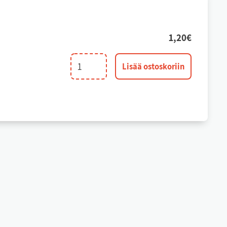
1,20
€
Hiusneulasokka
Lisää ostoskoriin
5mm.
määrä