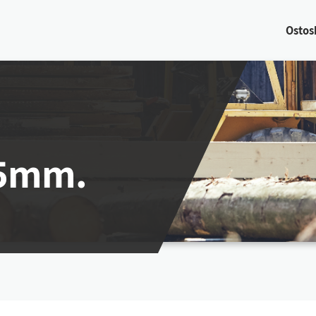
Os­tos­
 5mm.