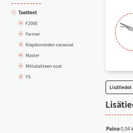
Tuot­teet
F2000
Far­mer
Kla­pi­ko­nei­den va­rao­sat
Mas­ter
Mit­ta­lait­teen osat
YS
Li­sä­tie­dot
Li­sä­ti
Paino
0,04 