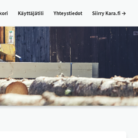
ko­ri
Käyt­tä­jä­ti­li
Yh­teys­tie­dot
Siir­ry Ka­ra.fi →