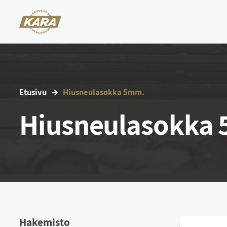
Etu­si­vu
Hius­neu­la­sok­ka 5mm.
Hiusneulasokka
Ha­ke­mis­to