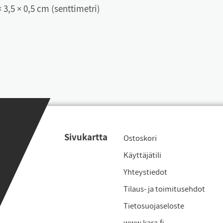
× 3,5 × 0,5 cm (senttimetri)
Si­vu­kart­ta
Os­tos­ko­ri
Käyt­tä­jä­ti­li
Yh­teys­tie­dot
Ti­laus- ja toi­mi­tu­seh­dot
Tie­to­suo­ja­se­los­te
www.ka­ra.fi