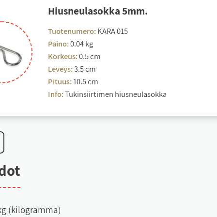
Hius­neu­la­sok­ka 5mm.
Tuotenumero:
KARA 015
Paino:
0.04 kg
Korkeus:
0.5 cm
Leveys:
3.5 cm
Pituus:
10.5 cm
Info:
Tukinsiirtimen hiusneulasokka
e­dot
kg (kilogramma)