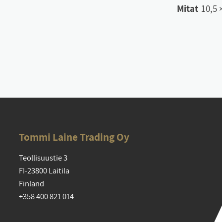
Mitat
10,5 
Tom­mi Lai­ne Tra­ding Oy
Teol­li­suus­tie 3
FI-23800 Lai­ti­la
Fin­land
+358 400 821 014