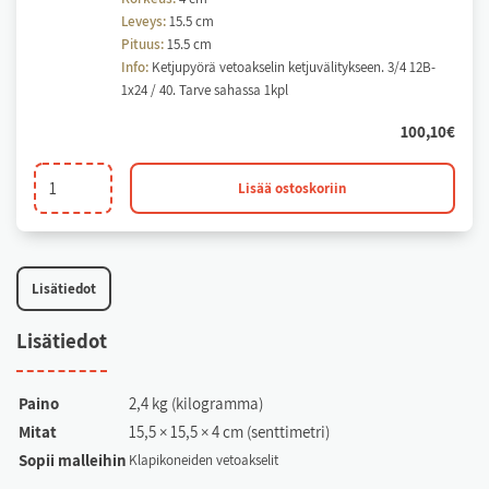
Leveys:
15.5 cm
Pituus:
15.5 cm
Info:
Ketjupyörä vetoakselin ketjuvälitykseen. 3/4 12B-
1x24 / 40. Tarve sahassa 1kpl
100,10
€
Ketjupyörä
Lisää ostoskoriin
vetoakselille
määrä
Li­sä­tie­dot
Li­sä­tie­dot
Paino
2,4 kg (kilogramma)
Mitat
15,5 × 15,5 × 4 cm (senttimetri)
Sopii malleihin
Kla­pi­ko­nei­den ve­toak­se­lit