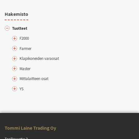
Ha­ke­mis­to
Tuot­teet
F2000
Far­mer
Kla­pi­ko­nei­den va­rao­sat
Mas­ter
Mit­ta­lait­teen osat
YS
Tom­mi Lai­ne Tra­ding Oy