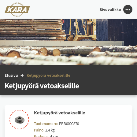
Sivuvalikko
Etu­si­vu
Ket­ju­pyö­rä ve­toak­se­lil­le
Ketjupyörä vetoakselille
Ket­ju­pyö­rä ve­toak­se­lil­le
Tuotenumero:
EBB0000870
Paino:
2.4 kg
Korkeus:
4 cm