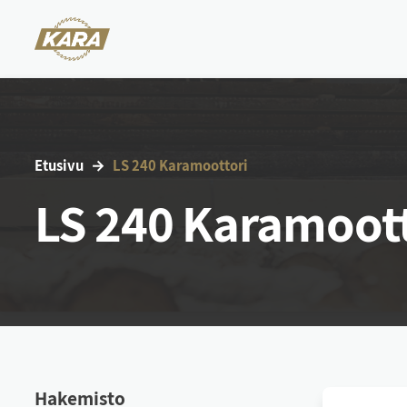
Etu­si­vu
LS 240 Ka­ra­moot­to­ri
LS 240 Karamoott
Ha­ke­mis­to