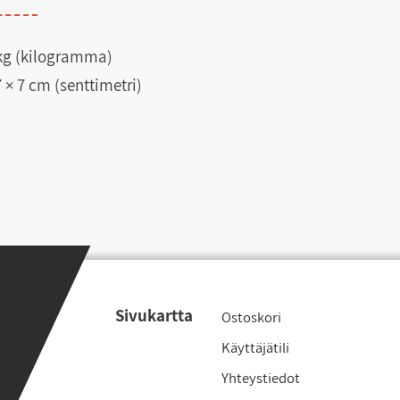
kg (kilogramma)
7 × 7 cm (senttimetri)
Si­vu­kart­ta
Os­tos­ko­ri
Käyt­tä­jä­ti­li
Yh­teys­tie­dot