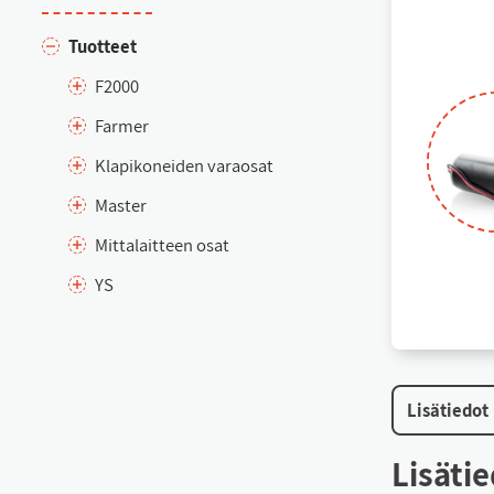
Tuot­teet
F2000
Far­mer
Kla­pi­ko­nei­den va­rao­sat
Mas­ter
Mit­ta­lait­teen osat
YS
Li­sä­tie­dot
Li­sä­ti