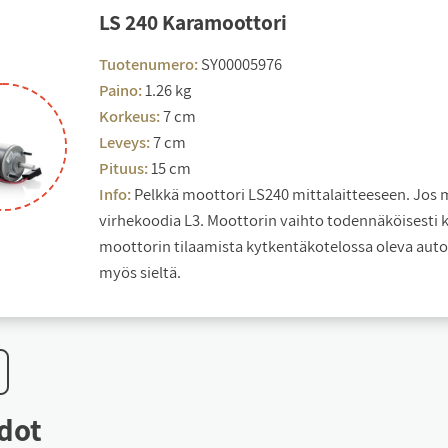
LS 240 Ka­ra­moot­to­ri
Tuotenumero:
SY00005976
Paino:
1.26 kg
Korkeus:
7 cm
Leveys:
7 cm
Pituus:
15 cm
Info:
Pelkkä moottori LS240 mittalaitteeseen. Jos mit
virhekoodia L3. Moottorin vaihto todennäköisesti k
moottorin tilaamista kytkentäkotelossa oleva auto
myös sieltä.
e­dot