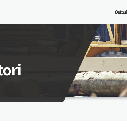
Os­tos­
ori