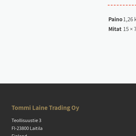
Paino
1,26 
Mitat
15 × 
Tom­mi Lai­ne Tra­ding Oy
Teol­li­suus­tie 3
FI-23800 Lai­ti­la