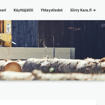
ko­ri
Käyt­tä­jä­ti­li
Yh­teys­tie­dot
Siir­ry Ka­ra.fi →