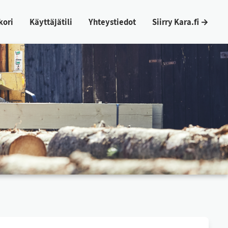
ko­ri
Käyt­tä­jä­ti­li
Yh­teys­tie­dot
Siir­ry Ka­ra.fi →