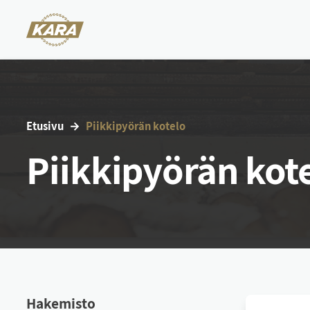
Etu­si­vu
Piik­ki­pyö­rän ko­te­lo
Piikkipyörän kot
Ha­ke­mis­to