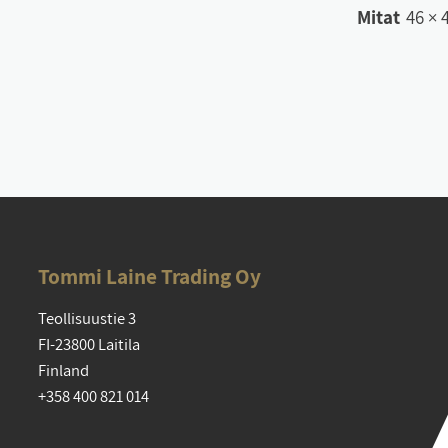
Mitat
46 × 
Tom­mi Lai­ne Tra­ding Oy
Teol­li­suus­tie 3
FI-23800 Lai­ti­la
Fin­land
+358 400 821 014