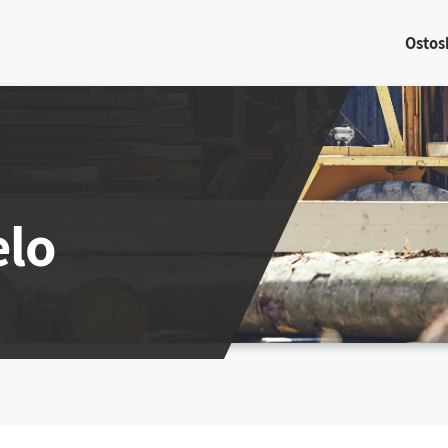
Os­tos­
elo