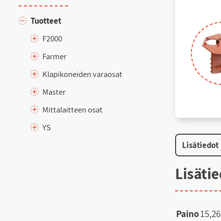
Tuot­teet
F2000
Far­mer
Kla­pi­ko­nei­den va­rao­sat
Mas­ter
Mit­ta­lait­teen osat
YS
Li­sä­tie­dot
Li­sä­ti
Paino
15,2