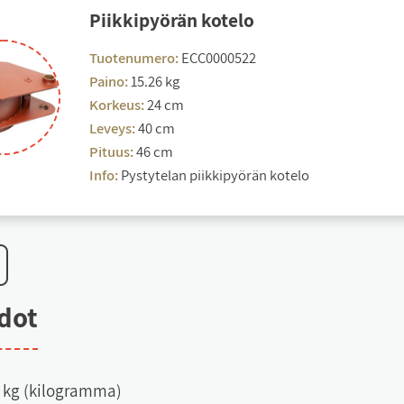
Piik­ki­pyö­rän ko­te­lo
Tuotenumero:
ECC0000522
Paino:
15.26 kg
Korkeus:
24 cm
Leveys:
40 cm
Pituus:
46 cm
Info:
Pystytelan piikkipyörän kotelo
e­dot
6 kg (kilogramma)