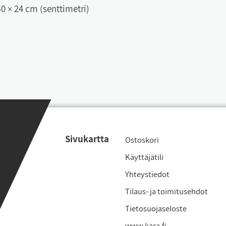
40 × 24 cm (senttimetri)
Si­vu­kart­ta
Os­tos­ko­ri
Käyt­tä­jä­ti­li
Yh­teys­tie­dot
Ti­laus- ja toi­mi­tu­seh­dot
Tie­to­suo­ja­se­los­te
www.ka­ra.fi