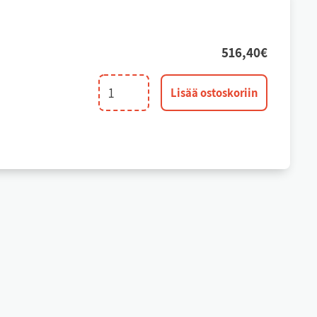
516,40
€
Piikkipyörän
Lisää ostoskoriin
kotelo
määrä