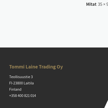
Mitat
35 × 
Tom­mi Lai­ne Tra­ding Oy
Teol­li­suus­tie 3
FI-23800 Lai­ti­la
Fin­land
+358 400 821 014