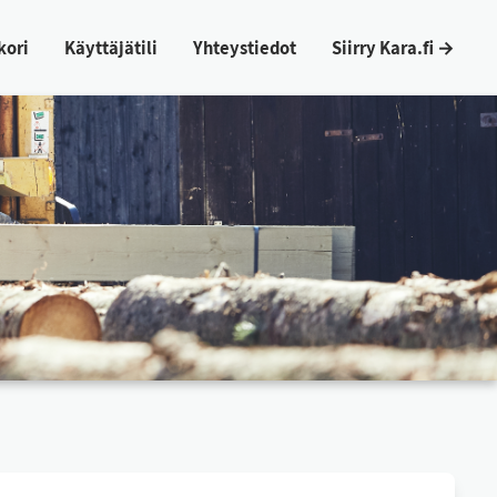
ko­ri
Käyt­tä­jä­ti­li
Yh­teys­tie­dot
Siir­ry Ka­ra.fi →