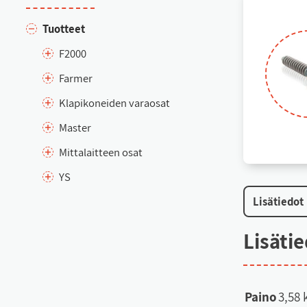
Tuot­teet
F2000
Far­mer
Kla­pi­ko­nei­den va­rao­sat
Mas­ter
Mit­ta­lait­teen osat
YS
Li­sä­tie­dot
Li­sä­ti
Paino
3,58 