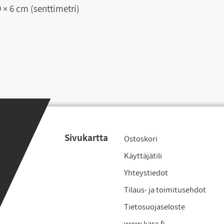
9 × 6 cm (senttimetri)
Si­vu­kart­ta
Os­tos­ko­ri
Käyt­tä­jä­ti­li
Yh­teys­tie­dot
Ti­laus- ja toi­mi­tu­seh­dot
Tie­to­suo­ja­se­los­te
www.ka­ra.fi