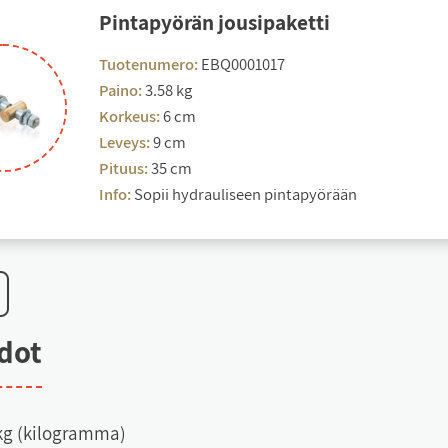
Pin­ta­pyö­rän jou­si­pa­ket­ti
Tuotenumero:
EBQ0001017
Paino:
3.58 kg
Korkeus:
6 cm
Leveys:
9 cm
Pituus:
35 cm
Info:
Sopii hydrauliseen pintapyörään
e­dot
kg (kilogramma)