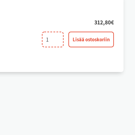
312,80
€
Pintapyörän
Lisää ostoskoriin
jousipaketti
määrä