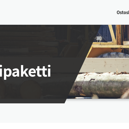
Os­tos­
ipaketti