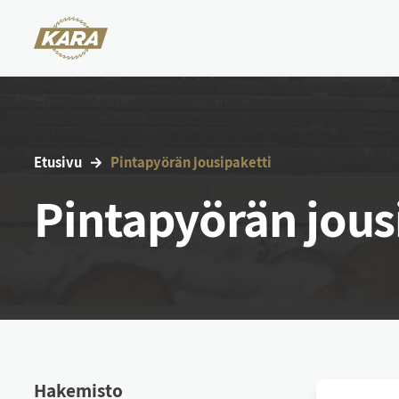
Etu­si­vu
Pin­ta­pyö­rän jou­si­pa­ket­ti
Pintapyörän jous
Ha­ke­mis­to