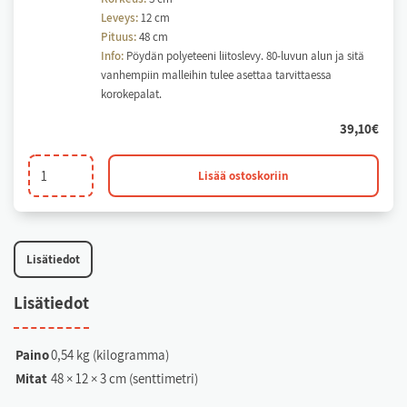
Leveys:
12 cm
Pituus:
48 cm
Info:
Pöydän polyeteeni liitoslevy. 80-luvun alun ja sitä
vanhempiin malleihin tulee asettaa tarvittaessa
korokepalat.
39,10
€
Pöydänliitoslevy
Lisää ostoskoriin
määrä
Li­sä­tie­dot
Li­sä­tie­dot
Paino
0,54 kg (kilogramma)
Mitat
48 × 12 × 3 cm (senttimetri)