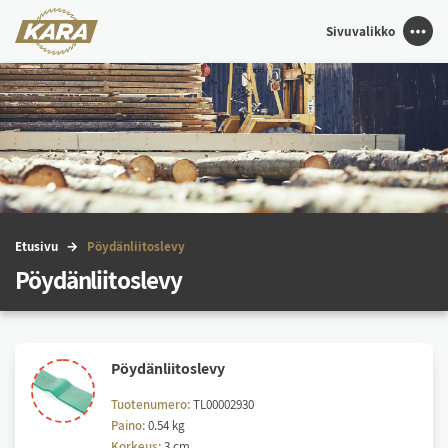
Sivuvalikko
Etu­si­vu
Pöy­dän­lii­tos­le­vy
Pöydänliitoslevy
Pöy­dän­lii­tos­le­vy
Tuotenumero:
TL00002930
Paino:
0.54 kg
Korkeus:
3 cm