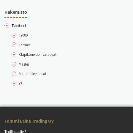
Ha­ke­mis­to
Tuot­teet
F2000
Far­mer
Kla­pi­ko­nei­den va­rao­sat
Mas­ter
Mit­ta­lait­teen osat
YS
Tom­mi Lai­ne Tra­ding Oy
Teol­li­suus­tie 3