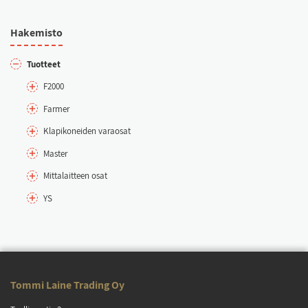
Ha­ke­mis­to
Tuot­teet
F2000
Far­mer
Kla­pi­ko­nei­den va­rao­sat
Mas­ter
Mit­ta­lait­teen osat
YS
Tom­mi Lai­ne Tra­ding Oy