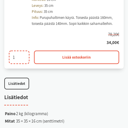
Leveys:
35 cm
Pituus:
35 cm
Info:
Purupuhaltimen käyrä. Toisesta päästä 160mm,
toisesta päästä 140mm. Sopii kaikkiin sahamalleihin.
78,20
€
34,00
€
Purukäyrä
Lisää ostoskoriin
määrä
Li­sä­tie­dot
Li­sä­tie­dot
Paino
2 kg (kilogramma)
Mitat
35 × 35 × 16 cm (senttimetri)