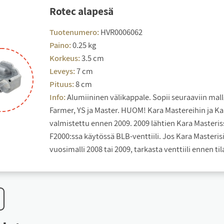
Ro­tec ala­pe­sä
Tuotenumero:
HVR0006062
Paino:
0.25 kg
Korkeus:
3.5 cm
Leveys:
7 cm
Pituus:
8 cm
Info:
Alumiininen välikappale. Sopii seuraaviin mall
Farmer, YS ja Master. HUOM! Kara Mastereihin ja Ka
valmistettu ennen 2009. 2009 lähtien Kara Masteris
F2000:ssa käytössä BLB-venttiili. Jos Kara Masterisi
vuosimalli 2008 tai 2009, tarkasta venttiili ennen til