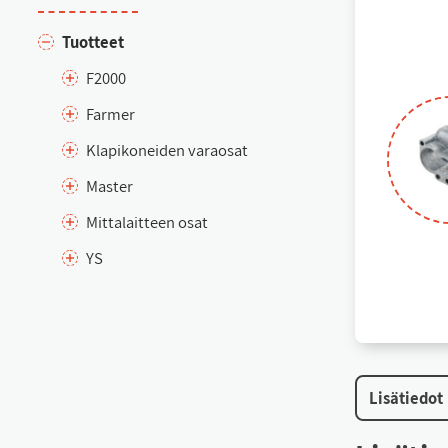
Tuot­teet
F2000
Far­mer
Kla­pi­ko­nei­den va­rao­sat
Mas­ter
Mit­ta­lait­teen osat
YS
Li­sä­tie­dot