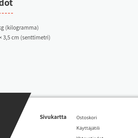
e­dot
kg (kilogramma)
 × 3,5 cm (senttimetri)
Si­vu­kart­ta
Os­tos­ko­ri
Käyt­tä­jä­ti­li