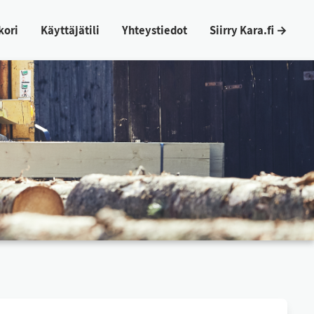
ko­ri
Käyt­tä­jä­ti­li
Yh­teys­tie­dot
Siir­ry Ka­ra.fi →