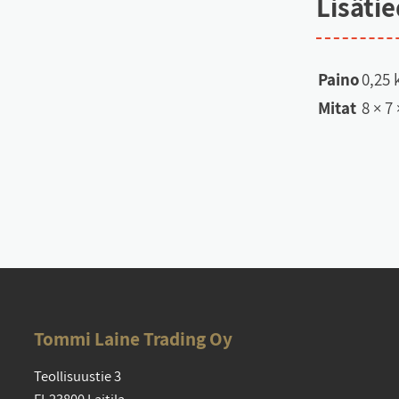
Li­sä­ti
Paino
0,25 
Mitat
8 × 7
Tom­mi Lai­ne Tra­ding Oy
Teol­li­suus­tie 3