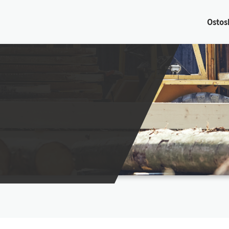
Os­tos­