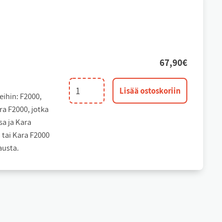
67,90
€
Rotec
Lisää ostoskoriin
eihin: F2000,
alapesä
ra F2000, jotka
määrä
sa ja Kara
 tai Kara F2000
austa.