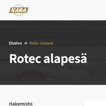
Etu­si­vu
Ro­tec ala­pe­sä
Rotec alapesä
Ha­ke­mis­to