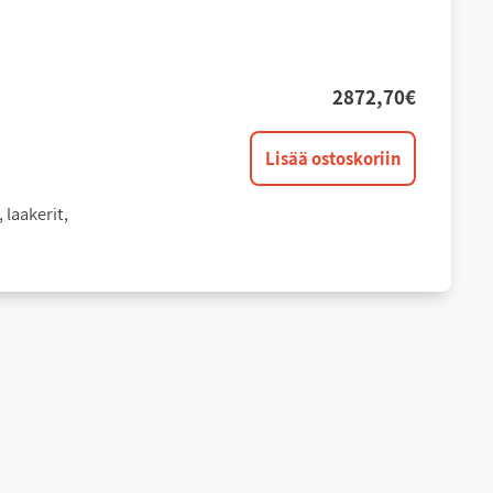
2872,70
€
Teräakseli
Lisää ostoskoriin
täydellinen
määrä
 laakerit,