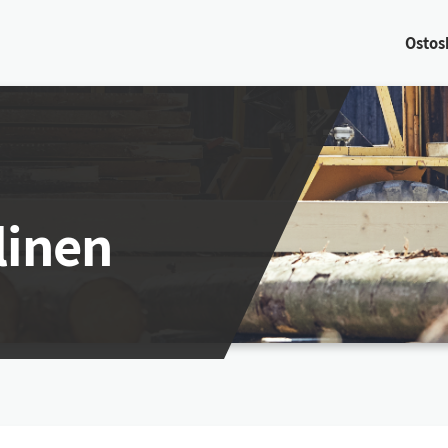
Os­tos­
linen