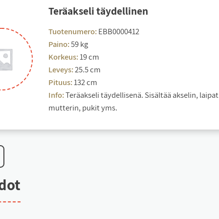
Te­räak­se­li täy­del­li­nen
Tuotenumero:
EBB0000412
Paino:
59 kg
Korkeus:
19 cm
Leveys:
25.5 cm
Pituus:
132 cm
Info:
Teräakseli täydellisenä. Sisältää akselin, laipat,
mutterin, pukit yms.
e­dot