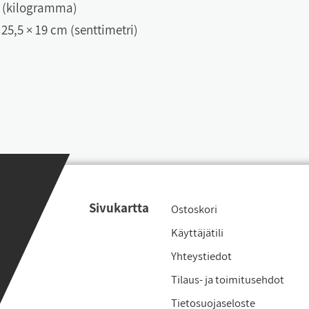
g (kilogramma)
 25,5 × 19 cm (senttimetri)
Si­vu­kart­ta
Os­tos­ko­ri
Käyt­tä­jä­ti­li
Yh­teys­tie­dot
Ti­laus- ja toi­mi­tu­seh­dot
Tie­to­suo­ja­se­los­te