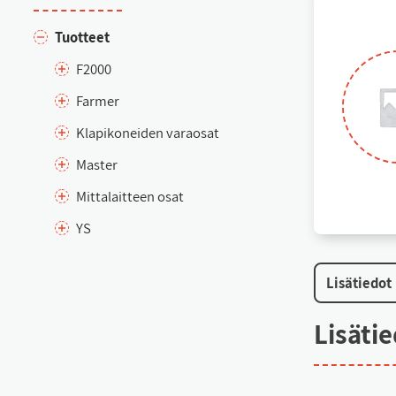
Tuot­teet
F2000
Far­mer
Kla­pi­ko­nei­den va­rao­sat
Mas­ter
Mit­ta­lait­teen osat
YS
Li­sä­tie­dot
Li­sä­ti