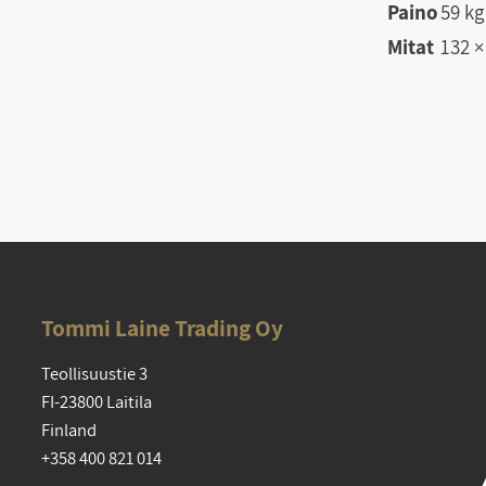
Paino
59 k
Mitat
132 ×
Tom­mi Lai­ne Tra­ding Oy
Teol­li­suus­tie 3
FI-23800 Lai­ti­la
Fin­land
+358 400 821 014