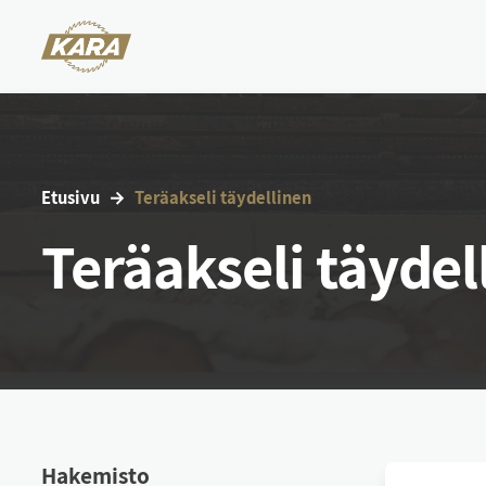
Etu­si­vu
Te­räak­se­li täy­del­li­nen
Teräakseli täydel
Ha­ke­mis­to