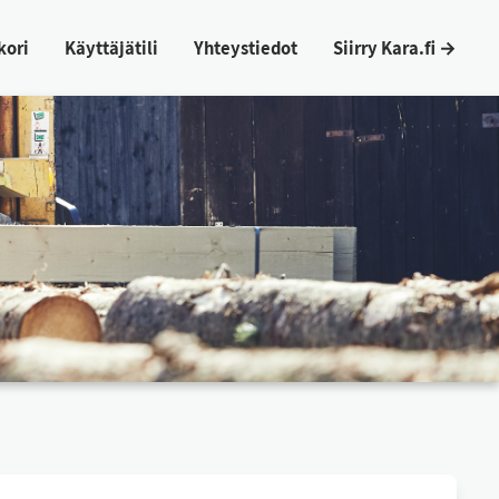
ko­ri
Käyt­tä­jä­ti­li
Yh­teys­tie­dot
Siir­ry Ka­ra.fi →