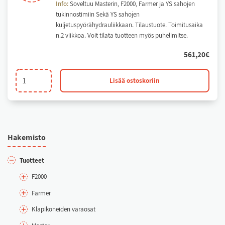
Info:
Soveltuu Masterin, F2000, Farmer ja YS sahojen
tukinnostimiin Sekä YS sahojen
kuljetuspyörähydrauliikkaan. Tilaustuote. Toimitusaika
n.2 viikkoa. Voit tilata tuotteen myös puhelimitse.
561,20
€
Tukinnostimen
Lisää ostoskoriin
ja
kuljetuspyörien
sylinteri
määrä
Ha­ke­mis­to
Tuot­teet
F2000
Far­mer
Kla­pi­ko­nei­den va­rao­sat