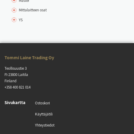
Mas­ter
Mit­ta­lait­teen osat
YS
Tom­mi Lai­ne Tra­ding Oy
Teol­li­suus­tie 3
FI-23800 Lai­ti­la
Fin­land
+358 400 821 014
Si­vu­kart­ta
Os­tos­ko­ri
Käyt­tä­jä­ti­li
Yh­teys­tie­dot