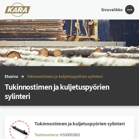
Sivuvalikko
Etu­si­vu
Tu­kin­nos­ti­men ja kul­je­tus­pyö­rien sy­lin­te­ri
Tukinnostimen ja kuljetuspyörien
sylinteri
Tu­kin­nos­ti­men ja kul­je­tus­pyö­rien sy­lin­te­ri
Tuotenumero:
HS00002803